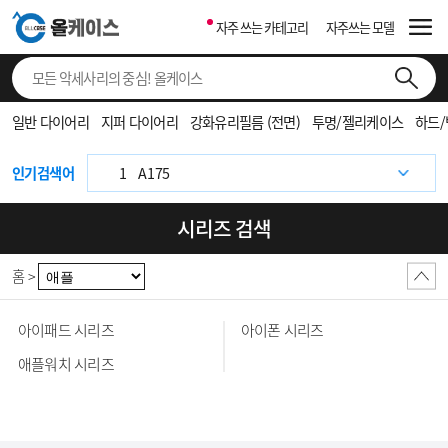
자주 쓰는 카테고리
자주쓰는 모델
1
S937
일반 다이어리
지퍼 다이어리
강화유리필름 (전면)
투명/젤리케이스
하드
1
F971
1
A175
인기검색어
1
F976
시리즈 검색
1
S931
홈 >
1
F776
1
S942
아이패드 시리즈
아이폰 시리즈
1
S948
애플워치 시리즈
1
971
1
F766