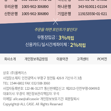
우리은행
1005-902-306890
하나은행
343-910011-01104
신한은행
1005-902-306890
기업은행
119153550-01-021
주문을 하면 포인트가 쌓인다!
3%
무통장입금 :
적립
2%
신용카드/실시간계좌이체 :
적립
회사소개
개인정보취급방침
이용약관
고객센터
PC버전
상호: (주)올케이스
사업장소재지: 인천광역시 부평구 청천동 426-9 기산수기 3층
TEL: 1544-6802
FAX: 032-508-3060
사업자등록번호: 122-86-31277
통신판매업신고: 제2013-인천부평-00499호
대표이사: 우경석
개인정보관리책임자: 우석
이메일: allcase@allcase.kr
개인정보보호기간: 회원탈퇴시
Copyright@ ALL CASE. All Rights Reserved