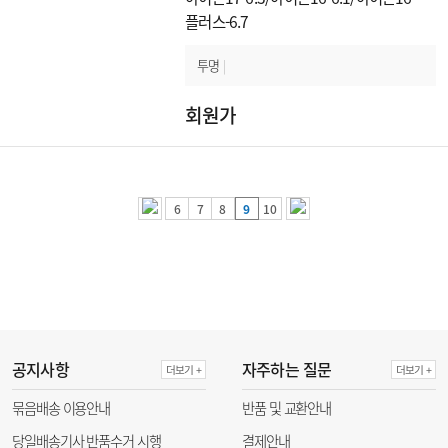
플러스-6.7
투명
|
회원가
6
7
8
9
10
공지사항
자주하는 질문
더보기 +
더보기 +
묶음배송 이용안내
반품 및 교환안내
당일배송기사 반품수거 시행
결제안내