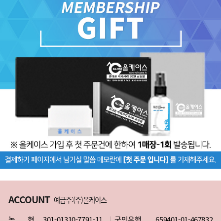
ACCOUNT
예금주:(주)올케이스
농 협
301-01310-7791-11
국민은행
659401-01-467832