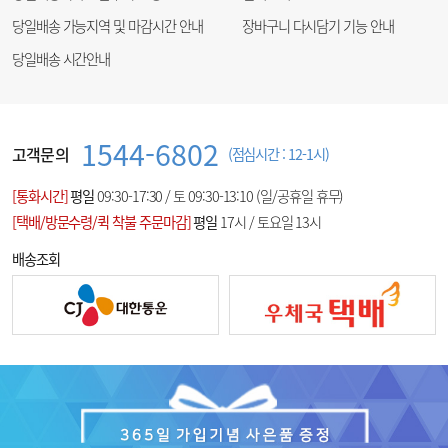
당일배송 가능지역 및 마감시간 안내
장바구니 다시담기 기능 안내
당일배송 시간안내
1544-6802
고객문의
(점심시간 : 12-1시)
[통화시간]
평일
09:30-17:30 / 토 09:30-13:10 (일/공휴일 휴무)
[택배/방문수령/퀵 착불 주문마감]
평일
17시 / 토요일 13시
배송조회