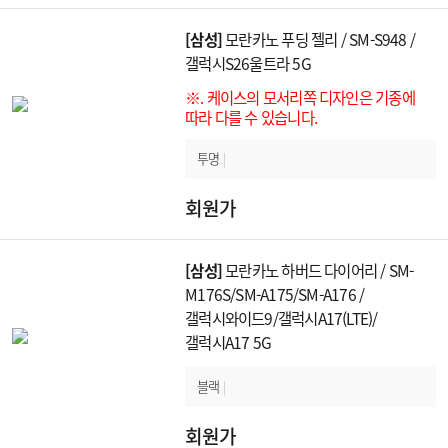
[삼성]
모란카노 푸딩 젤리 / SM-S948 /
갤럭시S26울트라 5G
※. 케이스의 모서리쪽 디자인은 기종에
따라 다를 수 있습니다.
투명
|
회원가
[삼성]
모란카노 하버드 다이어리 / SM-
M176S/SM-A175/SM-A176 /
갤럭시와이드9/갤럭시A17(LTE)/
갤럭시A17 5G
블랙
|
회원가