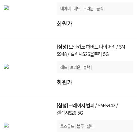
네이비
|
레드
|
브라운
|
블랙
|
회원가
[삼성]
모란카노 하버드 다이어리 / SM-
S948 / 갤럭시S26울트라 5G
레드
|
브라운
|
블랙
|
회원가
[삼성]
크레이지 범퍼 / SM-S942 /
갤럭시S26 5G
로즈골드
|
블루
|
실버
|