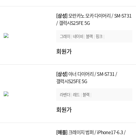
[삼성]
모란카노 모카 다이어리 / SM-S731
/ 갤럭시S25FE 5G
그레이
|
네이비
|
블랙
|
핑크
|
회원가
[삼성]
아너 다이어리 / SM-S731 /
갤럭시S25FE 5G
라벤더
|
레드
|
블랙
|
회원가
[애플]
크레이지 범퍼 / iPhone17-6.3 /