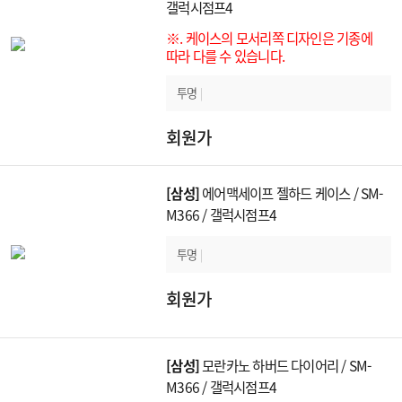
갤럭시점프4
※. 케이스의 모서리쪽 디자인은 기종에
따라 다를 수 있습니다.
투명
|
회원가
[삼성]
에어맥세이프 젤하드 케이스 / SM-
M366 / 갤럭시점프4
투명
|
회원가
[삼성]
모란카노 하버드 다이어리 / SM-
M366 / 갤럭시점프4