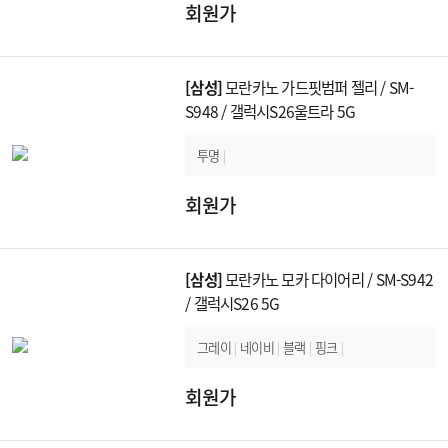
회원가
[삼성]
모란카노 가드핏범퍼 젤리 / SM-
S948 / 갤럭시S26울트라 5G
투명
|
회원가
[삼성]
모란카노 모카 다이어리 / SM-S942
/ 갤럭시S26 5G
그레이
|
네이비
|
블랙
|
핑크
|
회원가