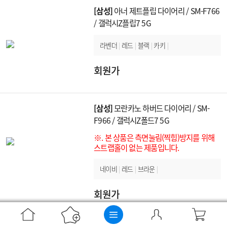
[삼성]
아너 제트플립 다이어리 / SM-F766
/ 갤럭시Z플립7 5G
라벤더
|
레드
|
블랙
|
카키
|
회원가
[삼성]
모란카노 하버드 다이어리 / SM-
F966 / 갤럭시Z폴드7 5G
※. 본 상품은 측면눌림(찍힘)방지를 위해
스트랩홀이 없는 제품입니다.
네이비
|
레드
|
브라운
|
회원가
[삼성]
아너 제트폴드 다이어리 / SM-F966