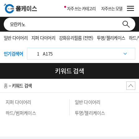
자주 쓰는 카테고리
자주쓰는 모델
1
S937
일반 다이어리
지퍼 다이어리
강화유리필름 (전면)
투명/젤리케이스
하드
1
F971
1
A175
인기검색어
1
F976
키워드 검색
1
S931
홈 >
키워드 검색
1
F776
1
S942
지퍼 다이어리
일반 다이어리
1
S948
하드/범퍼케이스
투명/젤리케이스
1
971
1
F766