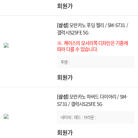
회원가
[삼성]
모란카노 푸딩 젤리 / SM-S731 /
갤럭시S25FE 5G
※. 케이스의 모서리쪽 디자인은 기종에
따라 다를 수 있습니다.
투명
|
회원가
[삼성]
모란카노 하버드 다이어리 / SM-
S731 / 갤럭시S25FE 5G
네이비
|
레드
|
브라운
|
회원가