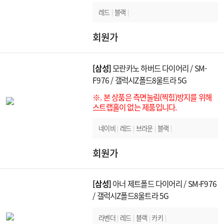
레드
|
블랙
|
회원가
[삼성]
모란카노 하버드 다이어리 / SM-
F976 / 갤럭시Z폴드8울트라 5G
※. 본 상품은 측면눌림(찍힘)방지를 위해
스트랩홀이 없는 제품입니다.
네이비
|
레드
|
브라운
|
블랙
|
회원가
[삼성]
아너 제트폴드 다이어리 / SM-F976
/ 갤럭시Z폴드8울트라 5G
라벤더
|
레드
|
블랙
|
카키
|