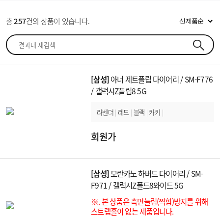
1
S937
총
257
건의 상품이 있습니다.
1
F971
[삼성]
아너 제트플립 다이어리 / SM-F776
/ 갤럭시Z플립8 5G
라벤더
|
레드
|
블랙
|
카키
|
회원가
[삼성]
모란카노 하버드 다이어리 / SM-
F971 / 갤럭시Z폴드8와이드 5G
※. 본 상품은 측면눌림(찍힘)방지를 위해
스트랩홀이 없는 제품입니다.