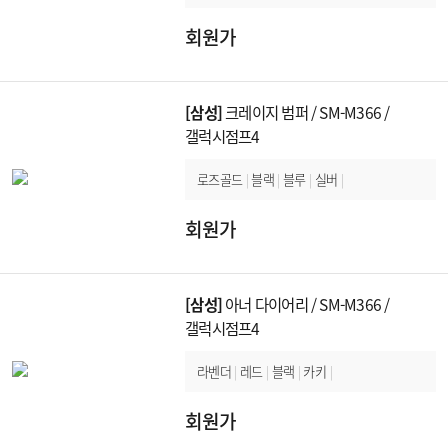
회원가
[삼성]
크레이지 범퍼 / SM-M366 /
갤럭시점프4
로즈골드
|
블랙
|
블루
|
실버
|
회원가
[삼성]
아너 다이어리 / SM-M366 /
갤럭시점프4
라벤더
|
레드
|
블랙
|
카키
|
회원가