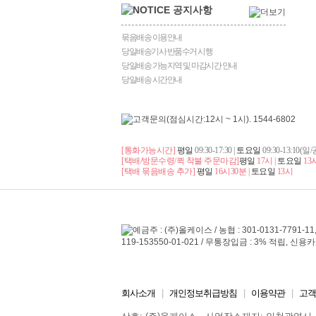
묶음배송 이용안내
당일배송기사 반품수거 시행
당일배송 가능지역 및 마감시간 안내
당일배송 시간안내
[통화가능시간]
평일
09:30-17:30 |
토요일
09:30-13:10(
[택배/방문수령/퀵 착불 주문마감]
평일
17시 |
토요일
13
[택배 묶음배송 추가]
평일
16시30분 |
토요일
13시
회사소개
|
개인정보취급방침
|
이용약관
|
고객