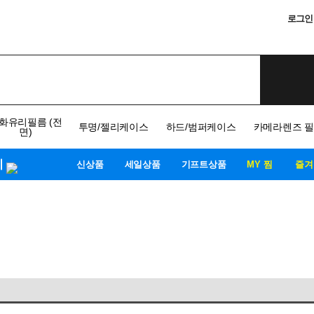
로그인
화유리필름 (전
투명/젤리케이스
하드/범퍼케이스
카메라렌즈 
면)
기
신상품
세일상품
기프트상품
MY 찜
즐겨