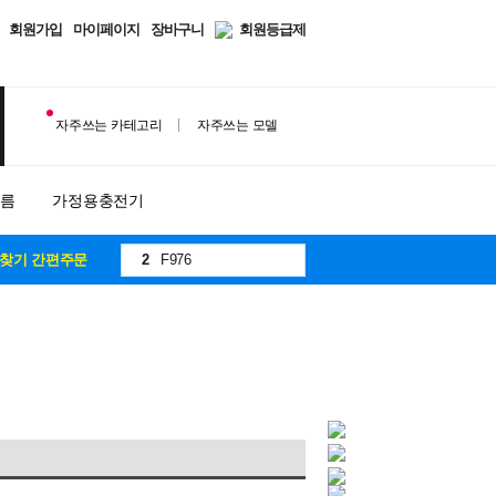
회원가입
마이페이지
장바구니
회원등급제
자주쓰는 카테고리
자주쓰는 모델
10
8
필름
가정용충전기
1
F971
2
F976
찾기 간편주문
3
A175
4
F776
5
S931
6
S942
7
971
8
S937
9
S948