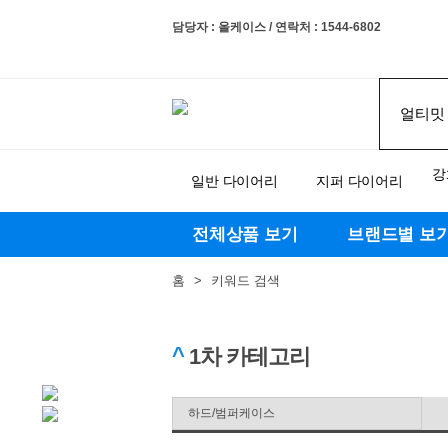
담당자 : 올케이스 / 연락처 : 1544-6802
강
일반 다이어리
지퍼 다이어리
전체상품 보기
브랜드별 보
홈
>
키워드 검색
^
1차 카테고리
하드/범퍼케이스