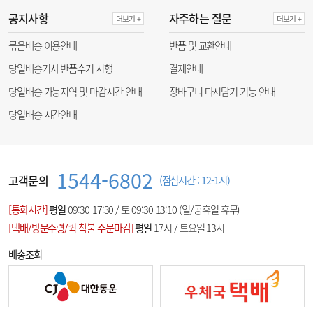
공지사항
자주하는 질문
더보기 +
더보기 +
묶음배송 이용안내
반품 및 교환안내
당일배송기사 반품수거 시행
결제안내
당일배송 가능지역 및 마감시간 안내
장바구니 다시담기 기능 안내
당일배송 시간안내
1544-6802
고객문의
(점심시간 : 12-1시)
[통화시간]
평일
09:30-17:30 / 토 09:30-13:10 (일/공휴일 휴무)
[택배/방문수령/퀵 착불 주문마감]
평일
17시 / 토요일 13시
배송조회