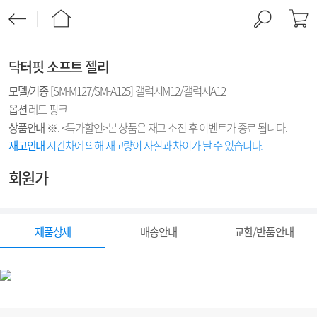
닥터핏 소프트 젤리
모델/기종
[SM-M127/SM-A125] 갤럭시M12/갤럭시A12
옵션
레드 핑크
상품안내
※. <특가할인>본 상품은 재고 소진 후 이벤트가 종료 됩니다.
재고안내
시간차에 의해 재고량이 사실과 차이가 날 수 있습니다.
회원가
제품상세
배송안내
교환/반품 안내