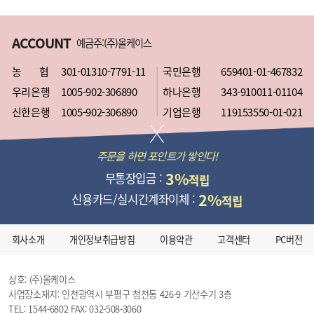
ACCOUNT
예금주:(주)올케이스
농 협
301-01310-7791-11
국민은행
659401-01-467832
우리은행
1005-902-306890
하나은행
343-910011-01104
신한은행
1005-902-306890
기업은행
119153550-01-021
주문을 하면 포인트가 쌓인다!
3%
무통장입금 :
적립
2%
신용카드/실시간계좌이체 :
적립
회사소개
개인정보취급방침
이용약관
고객센터
PC버전
상호: (주)올케이스
사업장소재지: 인천광역시 부평구 청천동 426-9 기산수기 3층
TEL: 1544-6802
FAX: 032-508-3060