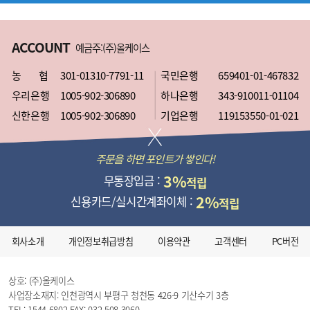
ACCOUNT
예금주:(주)올케이스
농 협
301-01310-7791-11
국민은행
659401-01-467832
우리은행
1005-902-306890
하나은행
343-910011-01104
신한은행
1005-902-306890
기업은행
119153550-01-021
주문을 하면 포인트가 쌓인다!
3%
무통장입금 :
적립
2%
신용카드/실시간계좌이체 :
적립
회사소개
개인정보취급방침
이용약관
고객센터
PC버전
상호: (주)올케이스
사업장소재지: 인천광역시 부평구 청천동 426-9 기산수기 3층
TEL: 1544-6802
FAX: 032-508-3060