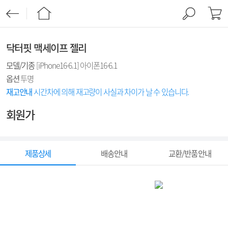
닥터핏 맥세이프 젤리
모델/기종
[iPhone16-6.1] 아이폰16-6.1
옵션
투명
재고안내
시간차에 의해 재고량이 사실과 차이가 날 수 있습니다.
회원가
제품상세
배송안내
교환/반품 안내