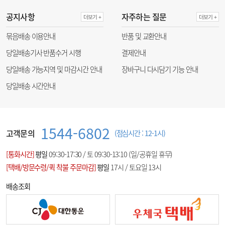
공지사항
자주하는 질문
더보기 +
더보기 +
묶음배송 이용안내
반품 및 교환안내
당일배송기사 반품수거 시행
결제안내
당일배송 가능지역 및 마감시간 안내
장바구니 다시담기 기능 안내
당일배송 시간안내
1544-6802
고객문의
(점심시간 : 12-1시)
[통화시간]
평일
09:30-17:30 / 토 09:30-13:10 (일/공휴일 휴무)
[택배/방문수령/퀵 착불 주문마감]
평일
17시 / 토요일 13시
배송조회