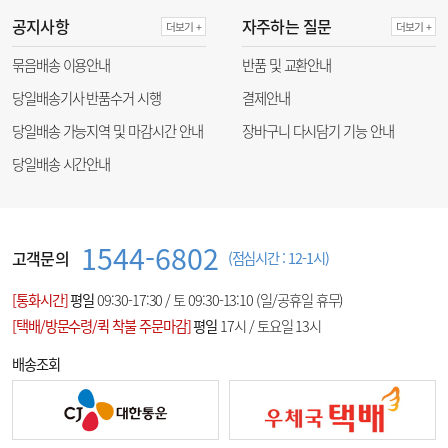
공지사항
자주하는 질문
더보기 +
더보기 +
묶음배송 이용안내
반품 및 교환안내
당일배송기사 반품수거 시행
결제안내
당일배송 가능지역 및 마감시간 안내
장바구니 다시담기 기능 안내
당일배송 시간안내
1544-6802
고객문의
(점심시간 : 12-1시)
[통화시간]
평일
09:30-17:30 / 토 09:30-13:10 (일/공휴일 휴무)
[택배/방문수령/퀵 착불 주문마감]
평일
17시 / 토요일 13시
배송조회