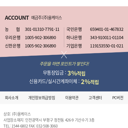
ACCOUNT
예금주:(주)올케이스
농 협
301-01310-7791-11
국민은행
659401-01-467832
우리은행
1005-902-306890
하나은행
343-910011-01104
신한은행
1005-902-306890
기업은행
119153550-01-021
주문을 하면 포인트가 쌓인다!
3%
무통장입금 :
적립
2%
신용카드/실시간계좌이체 :
적립
회사소개
개인정보취급방침
이용약관
고객센터
PC버전
상호: (주)올케이스
사업장소재지: 인천광역시 부평구 청천동 426-9 기산수기 3층
TEL: 1544-6802
FAX: 032-508-3060