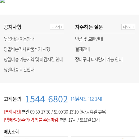
공지사항
자주하는 질문
더보기 +
더보기 +
묶음배송 이용안내
반품 및 교환안내
당일배송기사 반품수거 시행
결제안내
당일배송 가능지역 및 마감시간 안내
장바구니 다시담기 기능 안내
당일배송 시간안내
1544-6802
고객문의
(점심시간 : 12-1시)
[통화시간]
평일
09:30-17:30 / 토 09:30-13:10 (일/공휴일 휴무)
[택배/방문수령/퀵 착불 주문마감]
평일
17시 / 토요일 13시
배송조회