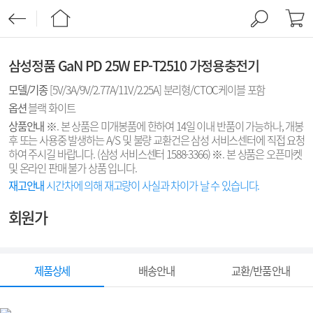
삼성정품 GaN PD 25W EP-T2510 가정용충전기
모델/기종
[5V/3A/9V/2.77A/11V/2.25A] 분리형/CTOC케이블 포함
옵션
블랙 화이트
상품안내
※. 본 상품은 미개봉품에 한하여 14일 이내 반품이 가능하나, 개봉
후 또는 사용중 발생하는 A/S 및 불량 교환건은 삼성 서비스센터에 직접 요청
하여 주시길 바랍니다. (삼성 서비스센터 1588-3366) ※. 본 상품은 오픈마켓
및 온라인 판매 불가 상품 입니다.
재고안내
시간차에 의해 재고량이 사실과 차이가 날 수 있습니다.
회원가
제품상세
배송안내
교환/반품 안내