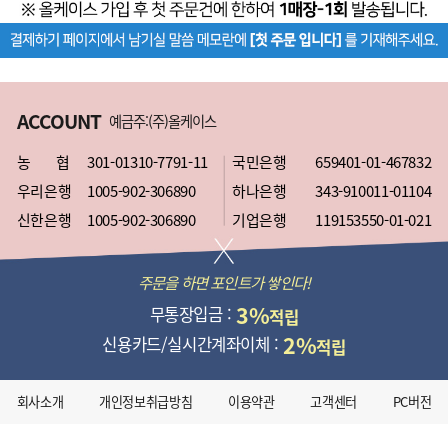
ACCOUNT
예금주:(주)올케이스
농 협
301-01310-7791-11
국민은행
659401-01-467832
우리은행
1005-902-306890
하나은행
343-910011-01104
신한은행
1005-902-306890
기업은행
119153550-01-021
주문을 하면 포인트가 쌓인다!
3%
무통장입금 :
적립
2%
신용카드/실시간계좌이체 :
적립
회사소개
개인정보취급방침
이용약관
고객센터
PC버전