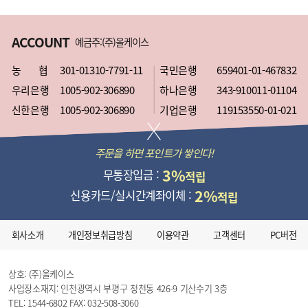
ACCOUNT
예금주:(주)올케이스
농 협
301-01310-7791-11
국민은행
659401-01-467832
우리은행
1005-902-306890
하나은행
343-910011-01104
신한은행
1005-902-306890
기업은행
119153550-01-021
주문을 하면 포인트가 쌓인다!
3%
무통장입금 :
적립
2%
신용카드/실시간계좌이체 :
적립
회사소개
개인정보취급방침
이용약관
고객센터
PC버전
상호: (주)올케이스
사업장소재지: 인천광역시 부평구 청천동 426-9 기산수기 3층
TEL: 1544-6802
FAX: 032-508-3060