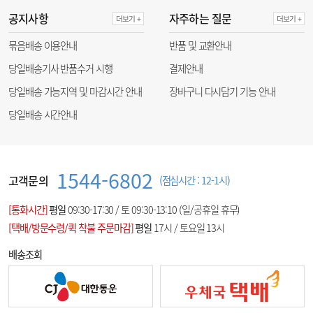
공지사항
자주하는 질문
더보기 +
더보기 +
묶음배송 이용안내
반품 및 교환안내
당일배송기사 반품수거 시행
결제안내
당일배송 가능지역 및 마감시간 안내
장바구니 다시담기 기능 안내
당일배송 시간안내
1544-6802
고객문의
(점심시간 : 12-1시)
[통화시간]
평일
09:30-17:30 / 토 09:30-13:10 (일/공휴일 휴무)
[택배/방문수령/퀵 착불 주문마감]
평일
17시 / 토요일 13시
배송조회