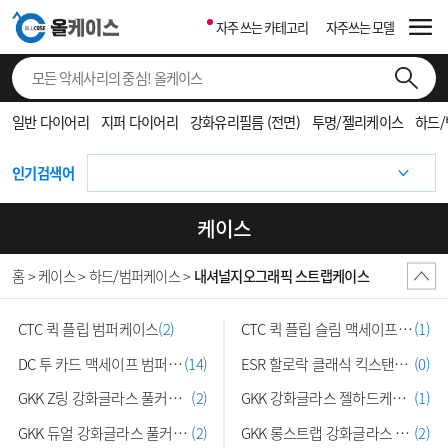
자주 쓰는 카테고리
자주쓰는 모델
일반 다이어리
지퍼 다이어리
강화유리필름 (전면)
투명/젤리케이스
하드
인기검색어
케이스
홈 > 케이스 > 하드/범퍼케이스 >
내셔널지오그래픽 스트랩케이스
CTC 퀵 플립 범퍼케이스
(2)
CTC 퀵 플립 슬림 맥세이프케이스
(1)
DC 투 카드 맥세이프 범퍼케이스
(14)
ESR 할로락 클래식 킥스탠드케이스
(0)
GKK Z링 강화글라스 풀커버케이스
(2)
GKK 강화글라스 젤하드케이스
(1)
GKK 듀얼 강화글라스 풀커버케이스
(2)
GKK 롱스트랩 강화글라스 풀커버케이…
(2)