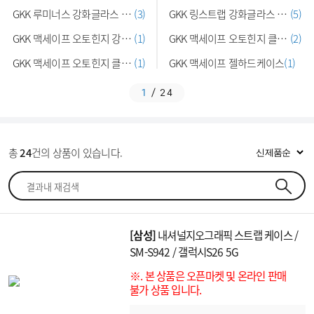
GKK 루미너스 강화글라스 풀커버케이…
(3)
GKK 링스트랩 강화글라스 풀커버케이…
(5)
GKK 맥세이프 오토힌지 강화글라스케…
(1)
GKK 맥세이프 오토힌지 클리어 강화글…
(2)
GKK 맥세이프 오토힌지 클리어 쿠션범…
(1)
GKK 맥세이프 젤하드케이스
(1)
1
/
24
총
24
건의 상품이 있습니다.
[삼성]
내셔널지오그래픽 스트랩 케이스 /
SM-S942 / 갤럭시S26 5G
※. 본 상품은 오픈마켓 및 온라인 판매
불가 상품 입니다.