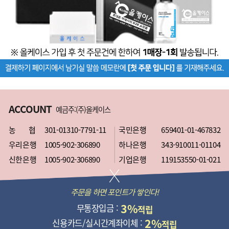
ACCOUNT
예금주:(주)올케이스
농 협
301-01310-7791-11
국민은행
659401-01-467832
우리은행
1005-902-306890
하나은행
343-910011-01104
신한은행
1005-902-306890
기업은행
119153550-01-021
주문을 하면 포인트가 쌓인다!
3%
무통장입금 :
적립
2%
신용카드/실시간계좌이체 :
적립