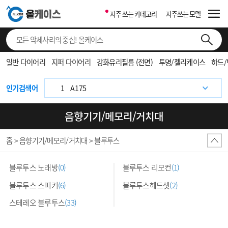
자주 쓰는 카테고리
자주쓰는 모델
1
S937
일반 다이어리
지퍼 다이어리
강화유리필름 (전면)
투명/젤리케이스
하드
1
F971
1
A175
인기검색어
1
F976
음향기기/메모리/거치대
1
S931
홈 > 음향기기/메모리/거치대 > 블루투스
1
F776
1
S942
블루투스 노래방
(0)
블루투스 리모컨
(1)
1
S948
블루투스 스피커
(6)
블루투스헤드셋
(2)
1
971
스테레오 블루투스
(33)
1
F766