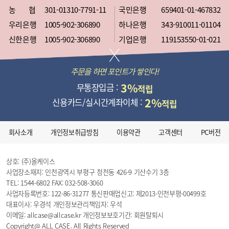
농 협
301-01310-7791-11
국민은행
659401-01-467832
우리은행
1005-902-306890
하나은행
343-910011-01104
신한은행
1005-902-306890
기업은행
119153550-01-021
주문을 하면 포인트가 쌓인다!
3%
무통장입금 :
적립
2%
신용카드/실시간계좌이체 :
적립
회사소개
개인정보취급방침
이용약관
고객센터
PC버전
상호: (주)올케이스
사업장소재지: 인천광역시 부평구 청천동 426-9 기산수기 3층
TEL: 1544-6802
FAX: 032-508-3060
사업자등록번호: 122-86-31277
통신판매업신고: 제2013-인천부평-00499호
대표이사: 우경석
개인정보관리책임자: 우석
이메일: allcase@allcase.kr
개인정보보호기간: 회원탈퇴시
Copyright@ ALL CASE. All Rights Reserved