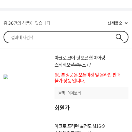
1
S937
1
F971
총
36
건의 상품이 있습니다.
아크로 코어 핏 오픈형 이어링
스테레오블루투스 / /
※. 본 상품은 오픈마켓 및 온라인 판매
불가 상품 입니다.
블랙
|
아이보리
|
회원가
아크로 프리런 골전도 M16-9