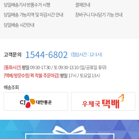
당일배송기사 반품수거 시행
결제안내
당일배송 가능지역 및 마감시간 안내
장바구니 다시담기 기능 안내
당일배송 시간안내
1544-6802
고객문의
(점심시간 : 12-1시)
[통화시간]
평일
09:30-17:30 / 토 09:30-13:10 (일/공휴일 휴무)
[택배/방문수령/퀵 착불 주문마감]
평일
17시 / 토요일 13시
배송조회